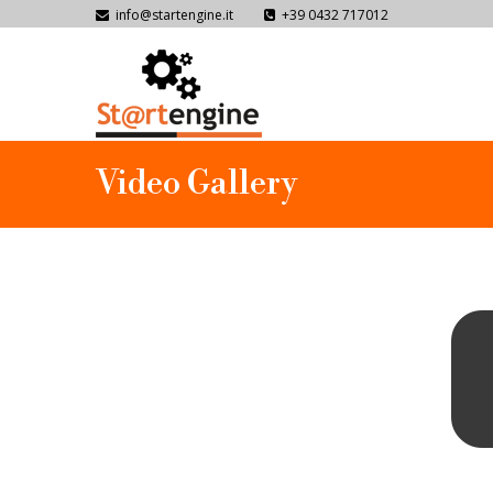
info@startengine.it
+39 0432 717012
Video Gallery